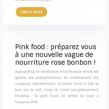
LIRE LA SUITE
Pink food : préparez vous
à une nouvelle vague de
nourriture rose bonbon !
Aujourd’hui, la tendance food évolue entre les
goûts, les présentations et maintenant les
couleurs. Récemment, le black food a fait le
buz sur le net, mais là, c’est complètement
l’inverse : la pink food. En effet, le rose a
toujours été…