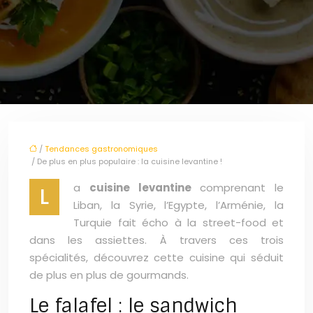
/
Tendances gastronomiques
/ De plus en plus populaire : la cuisine levantine !
a
cuisine levantine
comprenant le
L
Liban, la Syrie, l’Egypte, l’Arménie, la
Turquie fait écho à la street-food et
dans les assiettes. À travers ces trois
spécialités, découvrez cette cuisine qui séduit
de plus en plus de gourmands.
Le falafel : le sandwich