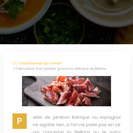
/
Gastronomies du monde
/ Fabrication d’un jambon grand cru ibérique de Bellota
arler de jambon ibérique ou espagnol
P
ne signifie rien, si l’on ne parle pas en ce
qui concerne la Bellota ou le pata