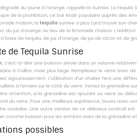
dégradé du jaune à l’orange, rappelle la Sunrise. La tequila 
ue de la prohibition, ce bar était populaire auprès des Améri
monade maison, la
tequila
sunrise a plus tard trouvé son chemi
du jus d’orange au lieu de la limonade maison. L’addition d
à base de tequila, de jus d’orange, de jus de citron et de gr
e de Tequila Sunrise
, c’est-à-dire une boisson servie dans un volume relativem
aire à Collins, mais plus large. Remplissez le verre avec de
 vigoureusement. L’utilisation d’un shaker fera une différ
a cuillère à l’envers sur le côté du verre. Versez la grenadine su
 Faite attention, si la grenadine est ajoutée au verre au déb
ord du verre. Pour une meilleure expérience, buvez avec une 
he acidulée. Une autre version de ce délicieux cocktail est 
arer comme boisson pour les enfants avec de la grenadine e
ations possibles