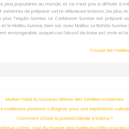
s plus populaires au monde, et ce n’est pas si difficile à m
et variantes de préparer cette délicieuse boisson. De plus, l
le plus Tequila Sunrise. Le Caribbean Sunrise est préparé 
 le Malibu Sunrise, bien sûr, avec Malibu. Le Batida Sunri
ent envisageable, auquel cas l’alcool de base est omis et la
Trouver les meilleu
Market halal, le nouveau réflexe des familles modernes
s meilleures pizzerias à Blagnac pour une expérience culinair
Comment choisir la pizzeria idéale à balma ?
Amérique Latine : tour du monde des meilleurs cafés pour le