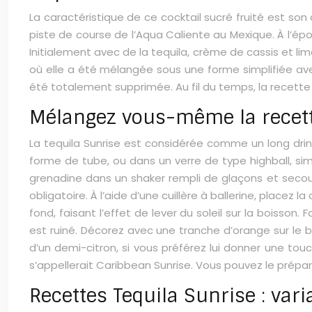
La caractéristique de ce cocktail sucré fruité est son 
piste de course de l’Aqua Caliente au Mexique. À l’époq
Initialement avec de la tequila, crème de cassis et li
où elle a été mélangée sous une forme simplifiée avec 
été totalement supprimée. Au fil du temps, la recette 
Mélangez vous-même la recett
La tequila Sunrise est considérée comme un long drink
forme de tube, ou dans un verre de type highball, simil
grenadine dans un shaker rempli de glaçons et secouez
obligatoire. À l’aide d’une cuillère à ballerine, placez l
fond, faisant l’effet de lever du soleil sur la boisson.
est ruiné. Décorez avec une tranche d’orange sur le b
d’un demi-citron, si vous préférez lui donner une touc
s’appellerait Caribbean Sunrise. Vous pouvez le prép
Recettes Tequila Sunrise : vari