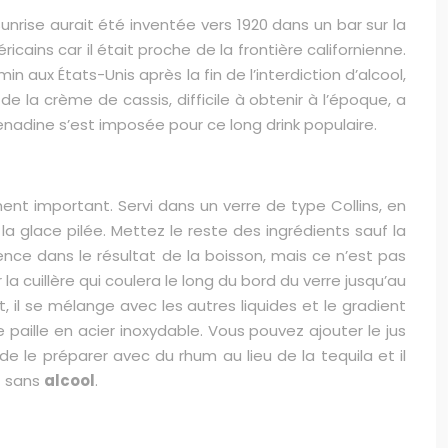
Sunrise aurait été inventée vers 1920 dans un bar sur la
cains car il était proche de la frontière californienne.
n aux États-Unis après la fin de l’interdiction d’alcool,
e la crème de cassis, difficile à obtenir à l’époque, a
enadine s’est imposée pour ce long drink populaire.
ent important. Servi dans un verre de type Collins, en
 la glace pilée. Mettez le reste des ingrédients sauf la
ence dans le résultat de la boisson, mais ce n’est pas
r la cuillère qui coulera le long du bord du verre jusqu’au
ut, il se mélange avec les autres liquides et le gradient
paille en acier inoxydable. Vous pouvez ajouter le jus
de le préparer avec du rhum au lieu de la tequila et il
t sans
alcool
.