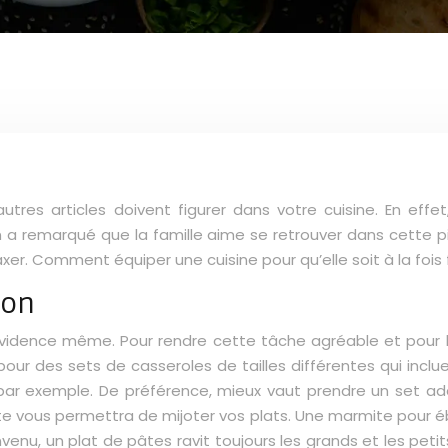
 d’autres articles doivent figurer dans votre cuisine. En ef
on a remarqué que la famille aime se retrouver dans cette
axer. Comment équiper une cuisine pour qu’elle soit à la fois
son
vidence même. Pour rendre cette tâche agréable et pour l’a
z pour des sets de casseroles de tailles différentes qui in
 par exemple. De préférence, mieux vaut prendre un set adap
 vous permettra de mijoter vos plats. Une marmite pour ébo
venu, un plat de pâtes ravit toujours les grands et les petits