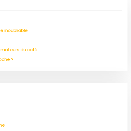
e inoubliable
s amateurs du café
oche ?
nne