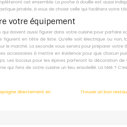
ompléteront cet ensemble. La poche à douille est aussi indi
tique jetable, à vous de choisir celle qui facilitera votre t
ire votre équipement
qui doivent aussi figurer dans votre cuisine pour parfaire s
re figurent en tête de liste. Qu’elle soit électrique ou non
s sur le marché. La seconde vous servira pour préparer votre
t des accessoires à mettre en évidence pour que chacun puis
s. Les bocaux pour les épices parferont la décoration de v
 qui fera de votre cuisine un lieu ensoleillé. La télé ? C’es
n Espagne directement en
Trouver un bon resta