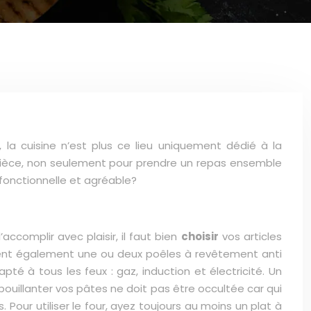
fet, la cuisine n’est plus ce lieu uniquement dédié à la
 pièce, non seulement pour prendre un repas ensemble
 fonctionnelle et agréable?
ccomplir avec plaisir, il faut bien
choisir
vos articles
cluent également une ou deux poêles à revêtement anti
té à tous les feux : gaz, induction et électricité. Un
uillanter vos pâtes ne doit pas être occultée car qui
. Pour utiliser le four, ayez toujours au moins un plat à