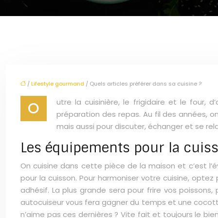
/
Lifestyle gourmand
/ Quels articles préférer dans sa cuisine ?
utre la cuisinière, le frigidaire et le four,
O
préparation des repas. Au fil des années, 
mais aussi pour discuter, échanger et se rel
Les équipements pour la cuis
On cuisine dans cette pièce de la maison et c’est l’é
pour la cuisson. Pour harmoniser votre cuisine, opte
adhésif. La plus grande sera pour frire vos poissons,
autocuiseur vous fera gagner du temps et une cocotte
n’aime pas ces dernières ? Vite fait et toujours le bien