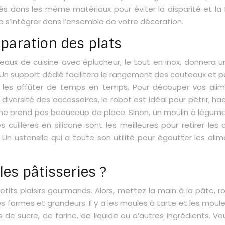
qués dans les même matériaux pour éviter la disparité et la 
sse s’intégrer dans l’ensemble de votre décoration.
paration des plats
eaux de cuisine avec éplucheur, le tout en inox, donnera
. Un support dédié facilitera le rangement des couteaux et p
our les affûter de temps en temps. Pour découper vos ali
diversité des accessoires, le robot est idéal pour pétrir, ha
 ne prend pas beaucoup de place. Sinon, un moulin à légume
 cuillères en silicone sont les meilleures pour retirer les
Un ustensile qui a toute son utilité pour égoutter les alime
les pâtisseries ?
its plaisirs gourmands. Alors, mettez la main à la pâte, ro
 formes et grandeurs. Il y a les moules à tarte et les moul
e sucre, de farine, de liquide ou d’autres ingrédients. Vo