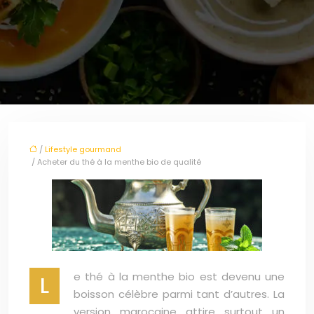
/
Lifestyle gourmand
/ Acheter du thé à la menthe bio de qualité
e thé à la menthe bio est devenu une
L
boisson célèbre parmi tant d’autres. La
version marocaine attire surtout un